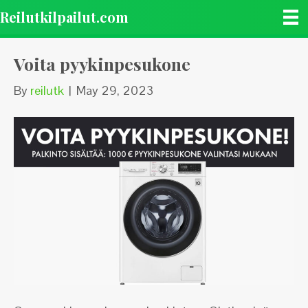
Reilutkilpailut.com
Voita pyykinpesukone
By
reilutk
|
May 29, 2023