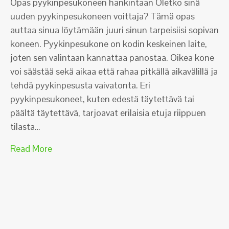
Opas pyykinpesukoneen hankintaan Oletko sinä
uuden pyykinpesukoneen voittaja? Tämä opas
auttaa sinua löytämään juuri sinun tarpeisiisi sopivan
koneen. Pyykinpesukone on kodin keskeinen laite,
joten sen valintaan kannattaa panostaa. Oikea kone
voi säästää sekä aikaa että rahaa pitkällä aikavälillä ja
tehdä pyykinpesusta vaivatonta. Eri
pyykinpesukoneet, kuten edestä täytettävä tai
päältä täytettävä, tarjoavat erilaisia etuja riippuen
tilasta…
Read More