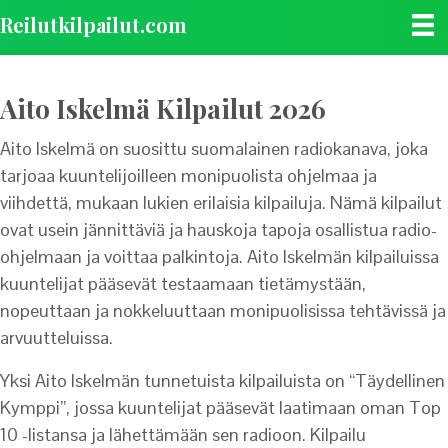
Reilutkilpailut.com
Aito Iskelmä Kilpailut 2026
Aito Iskelmä on suosittu suomalainen radiokanava, joka
tarjoaa kuuntelijoilleen monipuolista ohjelmaa ja
viihdettä, mukaan lukien erilaisia kilpailuja. Nämä kilpailut
ovat usein jännittäviä ja hauskoja tapoja osallistua radio-
ohjelmaan ja voittaa palkintoja. Aito Iskelmän kilpailuissa
kuuntelijat pääsevät testaamaan tietämystään,
nopeuttaan ja nokkeluuttaan monipuolisissa tehtävissä ja
arvuutteluissa.
Yksi Aito Iskelmän tunnetuista kilpailuista on “Täydellinen
Kymppi”, jossa kuuntelijat pääsevät laatimaan oman Top
10 -listansa ja lähettämään sen radioon. Kilpailu