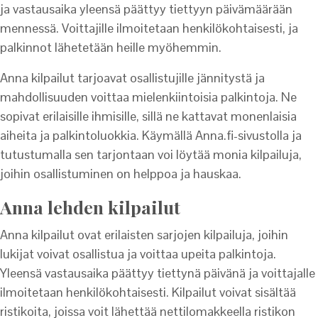
ja vastausaika yleensä päättyy tiettyyn päivämäärään
mennessä. Voittajille ilmoitetaan henkilökohtaisesti, ja
palkinnot lähetetään heille myöhemmin.
Anna kilpailut tarjoavat osallistujille jännitystä ja
mahdollisuuden voittaa mielenkiintoisia palkintoja. Ne
sopivat erilaisille ihmisille, sillä ne kattavat monenlaisia
aiheita ja palkintoluokkia. Käymällä Anna.fi-sivustolla ja
tutustumalla sen tarjontaan voi löytää monia kilpailuja,
joihin osallistuminen on helppoa ja hauskaa.
Anna lehden kilpailut
Anna kilpailut ovat erilaisten sarjojen kilpailuja, joihin
lukijat voivat osallistua ja voittaa upeita palkintoja.
Yleensä vastausaika päättyy tiettynä päivänä ja voittajalle
ilmoitetaan henkilökohtaisesti. Kilpailut voivat sisältää
ristikoita, joissa voit lähettää nettilomakkeella ristikon