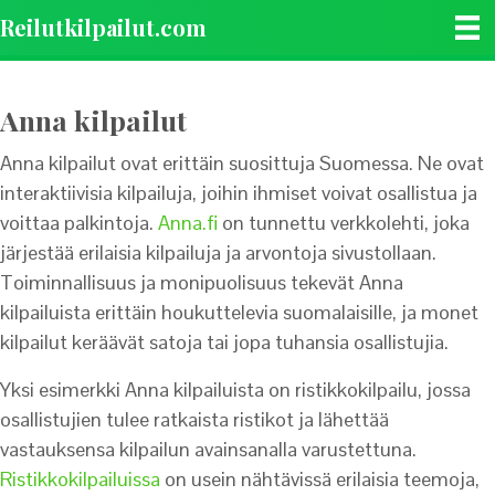
Reilutkilpailut.com
Anna kilpailut
Anna kilpailut ovat erittäin suosittuja Suomessa. Ne ovat
interaktiivisia kilpailuja, joihin ihmiset voivat osallistua ja
voittaa palkintoja.
Anna.fi
on tunnettu verkkolehti, joka
järjestää erilaisia kilpailuja ja arvontoja sivustollaan.
Toiminnallisuus ja monipuolisuus tekevät Anna
kilpailuista erittäin houkuttelevia suomalaisille, ja monet
kilpailut keräävät satoja tai jopa tuhansia osallistujia.
Yksi esimerkki Anna kilpailuista on ristikkokilpailu, jossa
osallistujien tulee ratkaista ristikot ja lähettää
vastauksensa kilpailun avainsanalla varustettuna.
Ristikkokilpailuissa
on usein nähtävissä erilaisia teemoja,