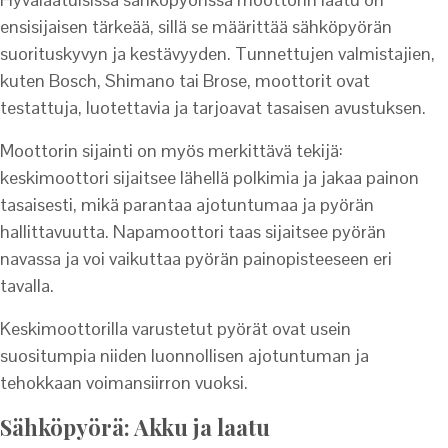
ensisijaisen tärkeää, sillä se määrittää sähköpyörän
suorituskyvyn ja kestävyyden. Tunnettujen valmistajien,
kuten Bosch, Shimano tai Brose, moottorit ovat
testattuja, luotettavia ja tarjoavat tasaisen avustuksen.
Moottorin sijainti on myös merkittävä tekijä:
keskimoottori sijaitsee lähellä polkimia ja jakaa painon
tasaisesti, mikä parantaa ajotuntumaa ja pyörän
hallittavuutta. Napamoottori taas sijaitsee pyörän
navassa ja voi vaikuttaa pyörän painopisteeseen eri
tavalla.
Keskimoottorilla varustetut pyörät ovat usein
suositumpia niiden luonnollisen ajotuntuman ja
tehokkaan voimansiirron vuoksi.
Sähköpyörä: Akku ja laatu