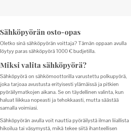
Sähköpyörän osto-opas
Oletko sinä sähköpyörän voittaja? Tämän oppaan avulla
löytyy paras sähköpyörä 1000 € budjetilla.
Miksi valita sähköpyörä?
Sähköpyörä on sähkömoottorilla varustettu polkupyörä,
joka tarjoaa avustusta erityisesti ylämäissä ja pitkien
pyöräilymatkojen aikana. Se on täydellinen valinta, kun
haluat liikkua nopeasti ja tehokkaasti, mutta säästää
samalla voimiasi.
Sähköpyörän avulla voit nauttia pyöräilystä ilman liiallista
hikoilua tai väsymystä, mikä tekee siitä ihanteellisen