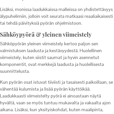
Lisäksi, monissa laadukkaissa malleissa on yhdistettävyys
älypuhelimiin, jolloin voit seurata matkaasi reaaliaikaisesti
tai tehdä päivityksiä pyörän ohjelmistoon.
Sähköypyörä & yleinen viimeistely
Sähköpyörän yleinen viimeistely kertoo paljon sen
valmistuksen laadusta ja kestävyydestä. Huolellinen
viimeistely, kuten siistit saumat ja hyvin asennetut
komponentit, ovat merkkejä laadusta ja huolellisesta
suunnittelusta.
Kun pyörän osat istuvat tiiviisti ja tasaisesti paikoillaan, se
vähentää kulumista ja lisää pyörän käyttöikää.
Laadukkaasti viimeistelty pyörä ei ainoastaan näytä
hyvältä, vaan se myös tuntuu mukavalta ja vakaalta ajon
aikana. Lisäksi, kun yksityiskohdat, kuten maalipinta,