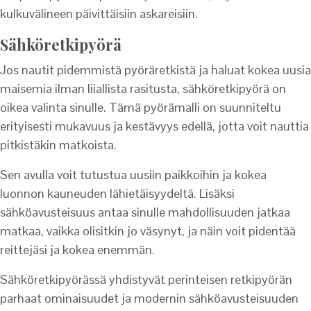
kulkuvälineen päivittäisiin askareisiin.
Sähköretkipyörä
Jos nautit pidemmistä pyöräretkistä ja haluat kokea uusia
maisemia ilman liiallista rasitusta, sähköretkipyörä on
oikea valinta sinulle. Tämä pyörämalli on suunniteltu
erityisesti mukavuus ja kestävyys edellä, jotta voit nauttia
pitkistäkin matkoista.
Sen avulla voit tutustua uusiin paikkoihin ja kokea
luonnon kauneuden lähietäisyydeltä. Lisäksi
sähköavusteisuus antaa sinulle mahdollisuuden jatkaa
matkaa, vaikka olisitkin jo väsynyt, ja näin voit pidentää
reittejäsi ja kokea enemmän.
Sähköretkipyörässä yhdistyvät perinteisen retkipyörän
parhaat ominaisuudet ja modernin sähköavusteisuuden