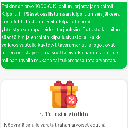
Palkinnon arvo 1000 €. Kilpailun järjestäjänä toimii
Kuvit
Kilpailu.fi. Pääset osallistumaan kilpailuun sen jälkeen,
tarina
kun olet tutustunut Reilutkilpailut.comin
ulott
yhteistyökumppaneiden tarjouksiin. Tutustu kilpailun
maail
sääntöihin ja ehtoihin kilpailusivustolla. Kaikki
Kurk
verkkosivustolla käytetyt tavaramerkit ja logot ovat
äänik
niiden omistajien omaisuutta eivätkä nämä tahot ole
– jop
millään tavalla mukana tai tukemassa tätä arvontaa.
paras
millo
vältt
jatku
kirjoil
Eikö 
1. Tutustu etuihin
Kirja
Hyödynnä sinulle varatut rahan arvoiset edut ja
ja an