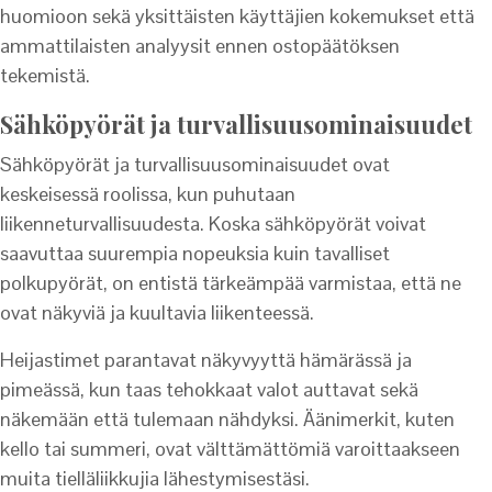
huomioon sekä yksittäisten käyttäjien kokemukset että
ammattilaisten analyysit ennen ostopäätöksen
tekemistä.
Sähköpyörät ja turvallisuusominaisuudet
Sähköpyörät ja turvallisuusominaisuudet ovat
keskeisessä roolissa, kun puhutaan
liikenneturvallisuudesta. Koska sähköpyörät voivat
saavuttaa suurempia nopeuksia kuin tavalliset
polkupyörät, on entistä tärkeämpää varmistaa, että ne
ovat näkyviä ja kuultavia liikenteessä.
Heijastimet parantavat näkyvyyttä hämärässä ja
pimeässä, kun taas tehokkaat valot auttavat sekä
näkemään että tulemaan nähdyksi. Äänimerkit, kuten
kello tai summeri, ovat välttämättömiä varoittaakseen
muita tielläliikkujia lähestymisestäsi.