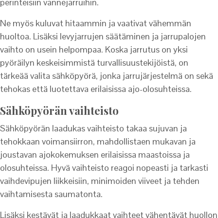
perinteisiin vannejarruihin.
Ne myös kuluvat hitaammin ja vaativat vähemmän
huoltoa. Lisäksi levyjarrujen säätäminen ja jarrupalojen
vaihto on usein helpompaa. Koska jarrutus on yksi
pyöräilyn keskeisimmistä turvallisuustekijöistä, on
tärkeää valita sähköpyörä, jonka jarrujärjestelmä on sekä
tehokas että luotettava erilaisissa ajo-olosuhteissa.
Sähköpyörän vaihteisto
Sähköpyörän laadukas vaihteisto takaa sujuvan ja
tehokkaan voimansiirron, mahdollistaen mukavan ja
joustavan ajokokemuksen erilaisissa maastoissa ja
olosuhteissa. Hyvä vaihteisto reagoi nopeasti ja tarkasti
vaihdevipujen liikkeisiin, minimoiden viiveet ja tehden
vaihtamisesta saumatonta.
Lisäksi kestävät ja laadukkaat vaihteet vähentävät huollon