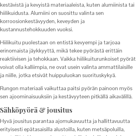
kestävistä ja kevyistä materiaaleista, kuten alumiinista tai
hiilikuidusta. Alumiini on suosittu valinta sen
korroosionkestävyyden, keveyden ja
kustannustehokkuuden vuoksi.
Hiilikuitu puolestaan on entistä kevyempi ja tarjoaa
erinomaista jäykkyyttä, mikä tekee pyörästä erittäin
reaktiivisen ja tehokkaan. Vaikka hiilikuiturunkoiset pyörät
voivat olla kalliimpia, ne ovat usein valinta ammattilaisille
ja niille, jotka etsivät huippuluokan suorituskykyä.
Rungon materiaali vaikuttaa paitsi pyörän painoon myös
sen ajoominaisuuksiin ja kestävyyteen pitkällä aikavälillä.
Sähköpyörä & jousitus
Hyvä jousitus parantaa ajomukavuutta ja hallittavuutta
erityisesti epätasaisilla alustoilla, kuten metsäpoluilla,