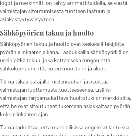
logot ja merkinnät, on tehty ammattitaidolla, se viestii
valmistajan sitoutumisesta tuotteen laatuun ja
asiakastyytyväisyyteen.
Sähköpyörien takuu ja huolto
Sähköpyörien takuu ja huolto ovat keskeisiä tekijöitä
pyörän elinkaaren aikana. Laadukkailla sähköpyörillä on
usein pitkä takuu, joka kattaa sekä rungon että
sähkökomponentit, kuten moottorin ja akun.
Tämä takaa ostajalle mielenrauhan ja osoittaa
valmistajan luottamusta tuotteeseensa. Lisäksi
valmistajan tarjoama kattava huoltotuki on merkki siitä,
että he ovat sitoutuneet tukemaan asiakkaitaan pyörän
koko elinkaaren ajan.
Tämä tarkoittaa, että mahdollisissa ongelmatilanteissa
apua on saatavilla nopeasti ja ammattitaitoisesti, mikä