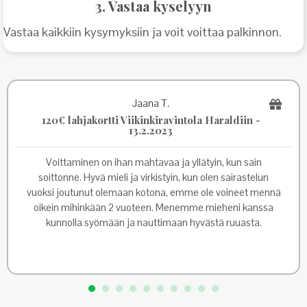
3. Vastaa kyselyyn
Vastaa kaikkiin kysymyksiin ja voit voittaa palkinnon.
Jaana T.
120€ lahjakortti Viikinkiravintola Haraldiin -
13.2.2023
Voittaminen on ihan mahtavaa ja yllätyin, kun sain
soittonne. Hyvä mieli ja virkistyin, kun olen sairastelun
vuoksi joutunut olemaan kotona, emme ole voineet mennä
oikein mihinkään 2 vuoteen. Menemme mieheni kanssa
kunnolla syömään ja nauttimaan hyvästä ruuasta.