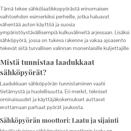
Tämä tekee sähkölaatikkopyörästä erinomaisen
vaihtoehdon esimerkiksi perheille, jotka haluavat
vähentää auton käyttöä ja suosia
ympäristöystävällisempiä kulkuvälineitä arjessaan. Lisäksi
sähköpyörä, jossa on tukeva rakenne ja vakaa ajoasento
tekevät siitä turvallisen valinnan monenlaisille kuljettajille.
Mistä tunnistaa laadukkaat
sähköpyörät?
Laadukkaan sähköpyörän tunnistaminen vaatii
tietämystä ja huolellisuutta. Eri merkit, tekniset
ominaisuudet ja käyttäjäkokemukset auttavat
erottamaan parhaat pyörät joukosta.
Sähköpyörän moottori: Laatu ja sijainti
Hyvälaatuisissa sähköpyörissä moottorin laatu on