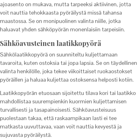
ajoasento on mukava, mutta tarpeeksi aktiivinen, jotta
voit nauttia tehokkaasta pyöräilystä missä tahansa
maastossa. Se on monipuolinen valinta niille, jotka
haluavat yhden sähköpyörän monenlaisiin tarpeisiin.
Sähköavusteinen laatikkopyörä
Sähkölaatikkopyörä on suunniteltu kuljettamaan
tavaroita, kuten ostoksia tai jopa lapsia. Se on täydellinen
valinta henkilölle, joka tekee viikoittaiset ruokaostokset
pyöräillen ja haluaa kuljettaa ostoksensa helposti kotiin.
Laatikkopyörän etuosaan sijoitettu tilava kori tai laatikko
mahdollistaa suurempienkin kuormien kuljettamisen
turvallisesti ja tasapainoisesti. Sähköavusteisuus
puolestaan takaa, että raskaampikaan lasti ei tee
matkasta uuvuttavaa, vaan voit nauttia kevyestä ja
sujuvasta pyöräilystä.