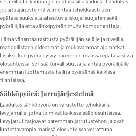
sorateillä tai kaupungin epätasaisilla kaduilla. Laadukas
jousitusjärjestelmä vaimentaa tehokkaasti tien
epätasaisuuksista aiheutuvia iskuja, suojaten sekä
pyöräilijää että sähköpyörän muita komponentteja.
Tämä vähentää rasitusta pyöräilijän selälle ja nivelille,
mahdollistaen pidemmät ja mukavammat ajomatkat.
Lisäksi, kun pyörä pysyy paremmin maassa epätasaisissa
olosuhteissa, se lisää turvallisuutta ja antaa pyöräilijälle
enemmän luottamusta hallita pyöräänsä kaikissa
tilanteissa.
Sähköpyörä: Jarrujärjestelmä
Laadukas sähköpyörä on varustettu tehokkailla
levyjarruilla, jotka toimivat kaikissa sääolosuhteissa.
Levyjarrut tarjoavat paremman jarrutustehon ja ovat
luotettavampia märissä olosuhteissa verrattuna