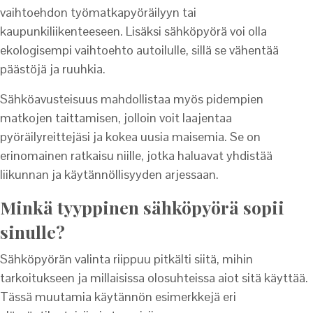
vaihtoehdon työmatkapyöräilyyn tai
kaupunkiliikenteeseen. Lisäksi sähköpyörä voi olla
ekologisempi vaihtoehto autoilulle, sillä se vähentää
päästöjä ja ruuhkia.
Sähköavusteisuus mahdollistaa myös pidempien
matkojen taittamisen, jolloin voit laajentaa
pyöräilyreittejäsi ja kokea uusia maisemia. Se on
erinomainen ratkaisu niille, jotka haluavat yhdistää
liikunnan ja käytännöllisyyden arjessaan.
Minkä tyyppinen sähköpyörä sopii
sinulle?
Sähköpyörän valinta riippuu pitkälti siitä, mihin
tarkoitukseen ja millaisissa olosuhteissa aiot sitä käyttää.
Tässä muutamia käytännön esimerkkejä eri