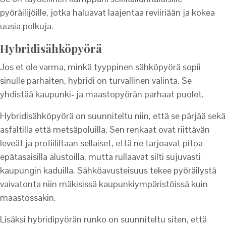
pyöräilijöille, jotka haluavat laajentaa reviiriään ja kokea
uusia polkuja.
Hybridisähköpyörä
Jos et ole varma, minkä tyyppinen sähköpyörä sopii
sinulle parhaiten, hybridi on turvallinen valinta. Se
yhdistää kaupunki- ja maastopyörän parhaat puolet.
Hybridisähköpyörä on suunniteltu niin, että se pärjää sekä
asfaltilla että metsäpoluilla. Sen renkaat ovat riittävän
leveät ja profiililtaan sellaiset, että ne tarjoavat pitoa
epätasaisilla alustoilla, mutta rullaavat silti sujuvasti
kaupungin kaduilla. Sähköavusteisuus tekee pyöräilystä
vaivatonta niin mäkisissä kaupunkiympäristöissä kuin
maastossakin.
Lisäksi hybridipyörän runko on suunniteltu siten, että