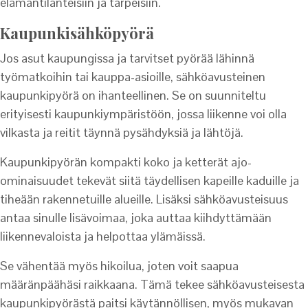
elämäntilanteisiin ja tarpeisiin.
Kaupunkisähköpyörä
Jos asut kaupungissa ja tarvitset pyörää lähinnä
työmatkoihin tai kauppa-asioille, sähköavusteinen
kaupunkipyörä on ihanteellinen. Se on suunniteltu
erityisesti kaupunkiympäristöön, jossa liikenne voi olla
vilkasta ja reitit täynnä pysähdyksiä ja lähtöjä.
Kaupunkipyörän kompakti koko ja ketterät ajo-
ominaisuudet tekevät siitä täydellisen kapeille kaduille ja
tiheään rakennetuille alueille. Lisäksi sähköavusteisuus
antaa sinulle lisävoimaa, joka auttaa kiihdyttämään
liikennevaloista ja helpottaa ylämäissä.
Se vähentää myös hikoilua, joten voit saapua
määränpäähäsi raikkaana. Tämä tekee sähköavusteisesta
kaupunkipyörästä paitsi käytännöllisen, myös mukavan