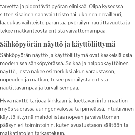
tarvetta ja pidentävät pyörän elinikää. Olipa kyseessä
sitten sisäinen napavaihteisto tai ulkoinen derailleuri,
laadukas vaihteisto parantaa pyöräilyn nautittavuutta ja
tekee matkanteosta entistä vaivattomampaa.
Sähköpyörän näyttö ja käyttöliittymä
Sähköpyörän näyttö ja käyttöliittymä ovat keskeisiä osia
modernissa sähköpyörässä. Selkeä ja helppokäyttöinen
näyttö, josta näkee esimerkiksi akun varaustason,
nopeuden ja matkan, tekee pyöräilystä entistä
nautittavampaa ja turvallisempaa.
Hyvä näyttö tarjoaa kirkkaan ja luettavan informaation
myös suorassa auringonvalossa tai pimeässä. Intuitiivinen
käyttöliittymä mahdollistaa nopean ja vaivattoman
pääsyn eri toimintoihin, kuten avustustason säätöön tai
matkatietojen tarkasteluun.