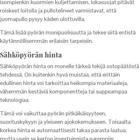
isompienkin kuormien kuljettamisen, lokasuojat pitävät
roiskeet loitolla ja pullotelineet varmistavat, että
juomapullo pysyy käden ulottuvilla.
Tämä lisää pyörän monipuolisuutta ja tekee siitä entistä
käytännöllisemmän erilaisiin tarpeisiin.
Sähköpyörän hinta
Sähköpyörän hinta on monelle tärkeä tekijä ostopäätöstä
tehdessä. On kuitenkin hyvä muistaa, että erittäin
edullinen hinta voi tarkoittaa heikompia materiaaleja,
vähemmän kestäviä komponentteja tai suppeampaa
teknologiaa.
Tämä voi vaikuttaa pyörän pitkäikäisyyteen,
suorituskykyyn ja yleiseen ajokokemukseen. Toisaalta
korkea hinta ei automaattisesti takaa parasta laatua,
mutta usein se kertoo investoinnista parempiin