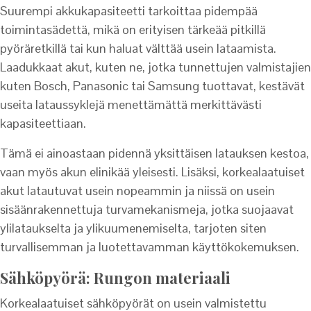
Suurempi akkukapasiteetti tarkoittaa pidempää
toimintasädettä, mikä on erityisen tärkeää pitkillä
pyöräretkillä tai kun haluat välttää usein lataamista.
Laadukkaat akut, kuten ne, jotka tunnettujen valmistajien
kuten Bosch, Panasonic tai Samsung tuottavat, kestävät
useita lataussyklejä menettämättä merkittävästi
kapasiteettiaan.
Tämä ei ainoastaan pidennä yksittäisen latauksen kestoa,
vaan myös akun elinikää yleisesti. Lisäksi, korkealaatuiset
akut latautuvat usein nopeammin ja niissä on usein
sisäänrakennettuja turvamekanismeja, jotka suojaavat
ylilataukselta ja ylikuumenemiselta, tarjoten siten
turvallisemman ja luotettavamman käyttökokemuksen.
Sähköpyörä: Rungon materiaali
Korkealaatuiset sähköpyörät on usein valmistettu