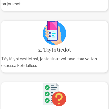
tarjoukset.
Luo o
Ko
E
2. Täytä tiedot
Täytä yhteystietosi, josta sinut voi tavoittaa voiton
osuessa kohdallesi.