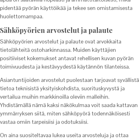
pidentää pyörän käyttöikää ja tekee sen omistamisesta
huolettomampaa.
Sähköpyörien arvostelut ja palaute
Sähköpyörien arvostelut ja palaute ovat arvokkaita
tietolähteitä ostoharkinnassa. Muiden käyttäjien
positiiviset kokemukset antavat rehellisen kuvan pyörän
toimivuudesta ja kestävyydestä käytännön tilanteissa.
Asiantuntijoiden arvostelut puolestaan tarjoavat syvällistä
tietoa teknisistä yksityiskohdista, suorituskyvystä ja
vertailua muihin markkinoilla oleviin malleihin.
Yhdistämällä nämä kaksi näkökulmaa voit saada kattavan
ymmärryksen siitä, miten sähköpyörä todennäköisesti
vastaa omiin tarpeisiisi ja odotuksiisi.
On aina suositeltavaa lukea useita arvosteluja ja ottaa