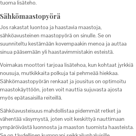
tuoma lisäteho.
Sähkömaastopyörä
Jos rakastat luontoa ja haastavia maastoja,
sähköavusteinen maastopyörä on sinulle. Se on
suunniteltu kestämään kovempaakin menoa ja auttaa
sinua pääsemään yli haastavimmistakin esteistä.
Voimakas moottori tarjoaa lisätehoa, kun kohtaat jyrkkiä
nousuja, mutkikkaita polkuja tai pehmeää hiekkaa.
Sähkömaastopyörän renkaat ja jousitus on optimoitu
maastokäyttöön, joten voit nauttia sujuvasta ajosta
myös epätasaisilla reiteillä.
Sähköavusteisuus mahdollistaa pidemmät retket ja
vähentää väsymystä, joten voit keskittyä nauttimaan
ympäröivästä luonnosta ja maaston tuomista haasteista.
Se on täydellinen kumppani seikkailunhaluisille