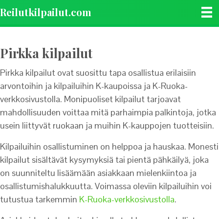
Reilutkilpailut.com
Pirkka kilpailut
Pirkka kilpailut ovat suosittu tapa osallistua erilaisiin
arvontoihin ja kilpailuihin K-kaupoissa ja K-Ruoka-
verkkosivustolla. Monipuoliset kilpailut tarjoavat
mahdollisuuden voittaa mitä parhaimpia palkintoja, jotka
usein liittyvät ruokaan ja muihin K-kauppojen tuotteisiin.
Kilpailuihin osallistuminen on helppoa ja hauskaa. Monesti
kilpailut sisältävät kysymyksiä tai pientä pähkäilyä, joka
on suunniteltu lisäämään asiakkaan mielenkiintoa ja
osallistumishalukkuutta. Voimassa oleviin kilpailuihin voi
tutustua tarkemmin
K-Ruoka-verkkosivustolla
.