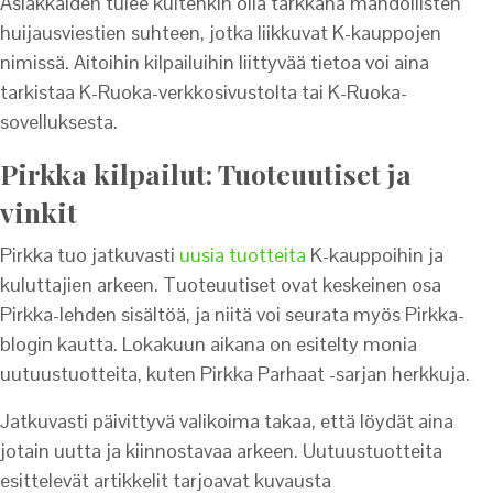
Asiakkaiden tulee kuitenkin olla tarkkana mahdollisten
huijausviestien suhteen, jotka liikkuvat K-kauppojen
nimissä. Aitoihin kilpailuihin liittyvää tietoa voi aina
tarkistaa K-Ruoka-verkkosivustolta tai K-Ruoka-
sovelluksesta.
Pirkka kilpailut: Tuoteuutiset ja
vinkit
Pirkka tuo jatkuvasti
uusia tuotteita
K-kauppoihin ja
kuluttajien arkeen. Tuoteuutiset ovat keskeinen osa
Pirkka-lehden sisältöä, ja niitä voi seurata myös Pirkka-
blogin kautta. Lokakuun aikana on esitelty monia
uutuustuotteita, kuten Pirkka Parhaat -sarjan herkkuja.
Jatkuvasti päivittyvä valikoima takaa, että löydät aina
jotain uutta ja kiinnostavaa arkeen. Uutuustuotteita
esittelevät artikkelit tarjoavat kuvausta