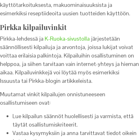
käyttötarkoituksesta, makuominaisuuksista ja
esimerkiksi reseptiideoita uusien tuotteiden käyttöön.
Pirkka kilpailuvinkit
Pirkka-lehdessä ja
K-Ruoka-sivustolla
järjestetään
säännöllisesti kilpailuja ja arvontoja, joissa lukijat voivat
voittaa erilaisia palkintoja. Kilpailuihin osallistuminen on
helppoa, ja siihen tarvitaan vain internet-yhteys ja hieman
aikaa. Kilpailuvinkkejä voi löytää myös esimerkiksi
Issuusta tai Pirkka-blogin artikkeleista.
Muutamat vinkit kilpailujen onnistuneeseen
osallistumiseen ovat:
Lue kilpailun säännöt huolellisesti ja varmista, että
täytät osallistumiskriteerit.
Vastaa kysymyksiin ja anna tarvittavat tiedot oikein