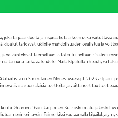
ka tarjoaa ideoita ja inspiraatiota arkeen sekä vaikuttavia sis
kilpailut tarjoavat lukijoille mahdollisuuden osallistua ja voittaa e
ti, ja ne vaihtelevat teemaltaan ja toteutukseltaan. Osallistumi
a tarinoita tai kuvia lehdelle. Näillä kilpailuilla Yhteishyvä halu
ilpailusta on Suomalainen Menestysresepti 2023 -kilpailu, jossa
innovatiivisia suomalaisia tuotteita, ja voittaneet tuotteet pä
a kuuluu Suomen Osuuskauppojen Keskuskunnalle ja keskittyy el
osallistua monin eri tavoin. Esimerkiksi vastaamalla kilpailukysymy