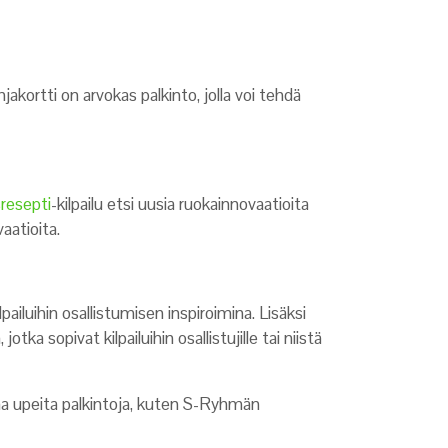
akortti on arvokas palkinto, jolla voi tehdä
resepti
-kilpailu etsi uusia ruokainnovaatioita
aatioita.
lpailuihin osallistumisen inspiroimina. Lisäksi
otka sopivat kilpailuihin osallistujille tai niistä
ttaa upeita palkintoja, kuten S-Ryhmän