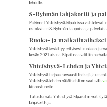
lehdelle.
S-Ryhmän lahjakortti ja pa
Palkinnot Yhteishyvä-kilpailuissa vaihtelevat,
ostoksia eri S-Ryhmän kaupoissa ja palveluiss
Ruoka- ja matkailuaiheiset 
Yhteishyvä keskittyy erityisesti ruokaan ja matk
kesän 2021 aikana. Kilpailussa valittiin parhai
Yhteishyvä-Lehden ja Yhteis
Yhteishyvä tarjoaa runsaasti linkkejä ja resep
Yhteishyvä-lehden näköislehti on saatavilla
ve
kiinnostuneille.
Tutustumalla Yhteishyvä-kilpailuihin voit löyt
lahjakortteja.