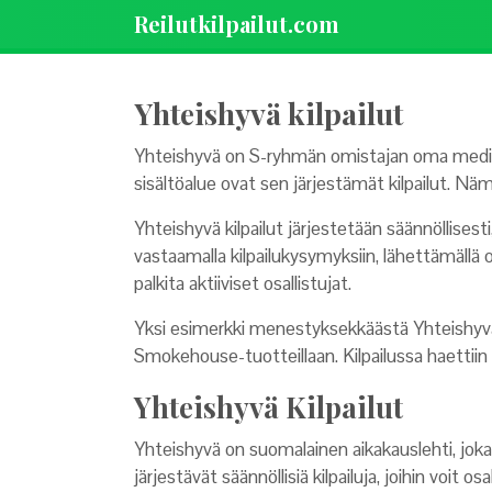
Reilutkilpailut.com
Yhteishyvä kilpailut
Yhteishyvä on S-ryhmän omistajan oma media, jo
sisältöalue ovat sen järjestämät kilpailut. Nämä 
Yhteishyvä kilpailut järjestetään säännöllises
vastaamalla kilpailukysymyksiin, lähettämällä omi
palkita aktiiviset osallistujat.
Yksi esimerkki menestyksekkäästä Yhteishyvä k
Smokehouse-tuotteillaan. Kilpailussa haettiin 
Yhteishyvä Kilpailut
Yhteishyvä on suomalainen aikakauslehti, jok
järjestävät säännöllisiä kilpailuja, joihin voit 