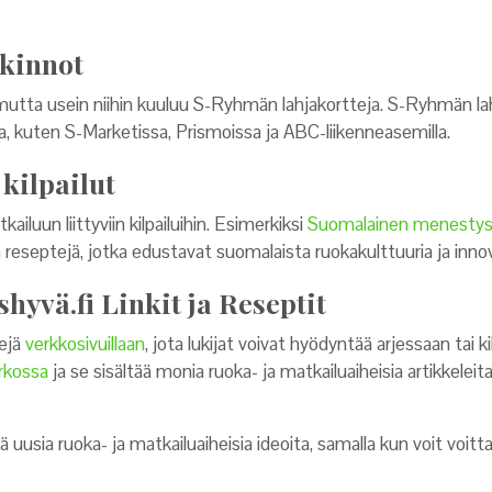
lkinnot
 mutta usein niihin kuuluu S-Ryhmän lahjakortteja. S-Ryhmän lahj
a, kuten S-Marketissa, Prismoissa ja ABC-liikenneasemilla.
kilpailut
ailuun liittyviin kilpailuihin. Esimerkiksi
Suomalainen menestys
ta reseptejä, jotka edustavat suomalaista ruokakulttuuria ja innov
hyvä.fi Linkit ja Reseptit
tejä
verkkosivuillaan
, jota lukijat voivat hyödyntää arjessaan tai ki
rkossa
ja se sisältää monia ruoka- ja matkailuaiheisia artikkeleita, j
ää uusia ruoka- ja matkailuaiheisia ideoita, samalla kun voit voi