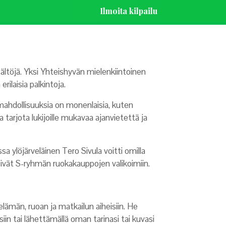
Ilmoita kilpailu
ältöjä. Yksi Yhteishyvän mielenkiintoinen
rilaisia palkintoja.
smahdollisuuksia on monenlaisia, kuten
aa tarjota lukijoille mukavaa ajanvietettä ja
 ylöjärveläinen Tero Sivula voitti omilla
äsivät S-ryhmän ruokakauppojen valikoimiin.
ämän, ruoan ja matkailun aiheisiin. He
ksiin tai lähettämällä oman tarinasi tai kuvasi